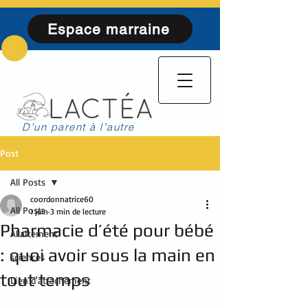
Espace marraine
D’un parent à l’autre
Post
All Posts
coordonnatrice60
All Posts
1 juin
3 min de lecture
Pharmacie d’été pour bébé
Allaitement
: quoi avoir sous la main en
sciences
tout temps
Lien d'attachement