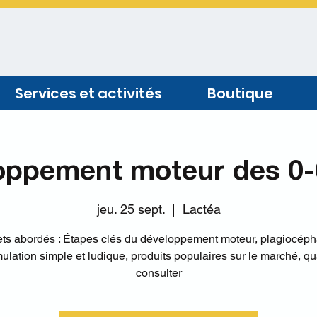
Services et activités
Boutique
oppement moteur des 0-
jeu. 25 sept.
  |  
Lactéa
ets abordés : Étapes clés du développement moteur, plagiocépha
mulation simple et ludique, produits populaires sur le marché, q
consulter