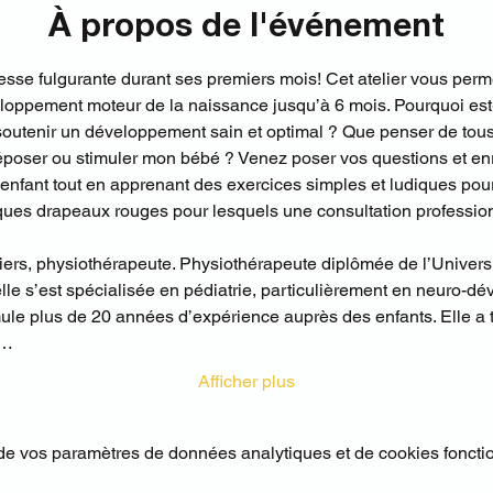
À propos de l'événement
tesse fulgurante durant ses premiers mois! Cet atelier vous per
loppement moteur de la naissance jusqu’à 6 mois. Pourquoi est-i
tenir un développement sain et optimal ? Que penser de tous l
époser ou stimuler mon bébé ? Venez poser vos questions et en
nfant tout en apprenant des exercices simples et ludiques pour
lques drapeaux rouges pour lesquels une consultation professi
ers, physiothérapeute. Physiothérapeute diplômée de l’Universi
elle s’est spécialisée en pédiatrie, particulièrement en neuro-dév
e plus de 20 années d’expérience auprès des enfants. Elle a tra
e…
Afficher plus
e vos paramètres de données analytiques et de cookies foncti