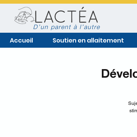
D’un parent à l’autre
Accueil
Soutien en allaitement
Dével
Suj
sti