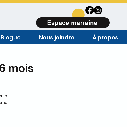
Espace marraine
Blogue
Nous joindre
À propos
6 mois
lie,
uand