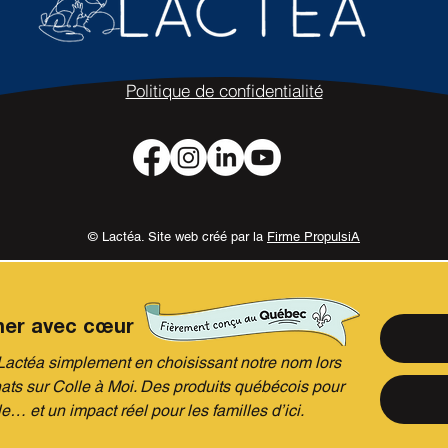
Politique de confidentialité
© Lactéa. Site web créé par la
Firme PropulsiA
ner avec cœur
actéa simplement en choisissant notre nom lors
ats sur Colle à Moi. Des produits québécois pour
le… et un impact réel pour les familles d’ici.