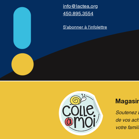
info@lactea.org
450.895.3554
S'abonner à l'infolettre
Magasi
Soutenez L
de vos ach
votre famil