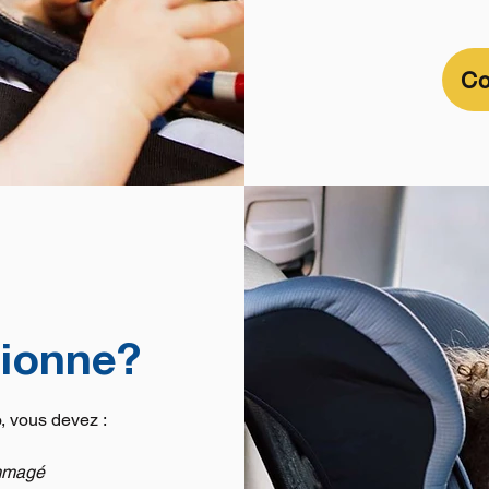
Co
ionne?
to, vous devez :
ommagé