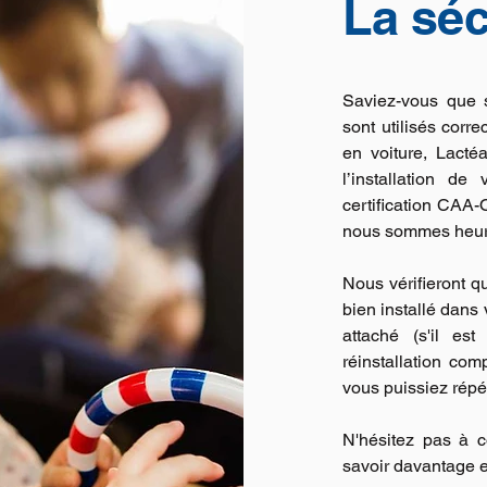
La séc
Saviez-vous que 
sont utilisés corre
en voiture, Lactéa
l’installation de
certification CAA-
nous sommes heureu
Nous vérifieront q
bien installé dans 
attaché (s'il es
réinstallation co
vous puissiez répét
N'hésitez pas à 
savoir davantage e