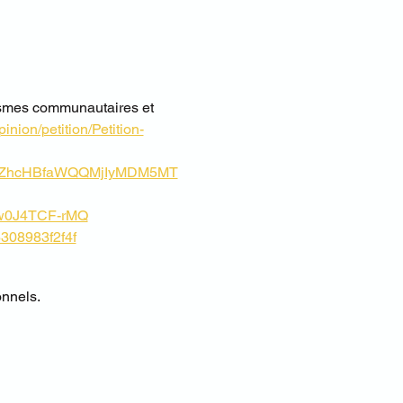
nismes communautaires et 
inion/petition/Petition-
YwZhcHBfaWQQMjIyMDM5MT
0J4TCF-rMQ
6308983f2f4f
onnels.