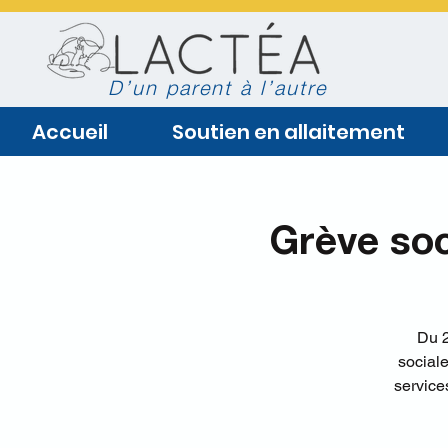
D’un parent à l’autre
Accueil
Soutien en allaitement
Grève soc
Du 2
social
service