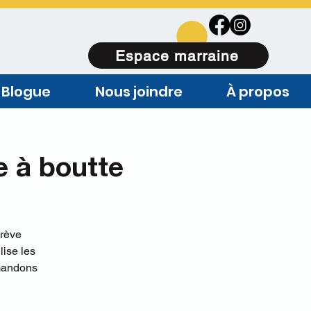
Espace marraine
Blogue
Nous joindre
À propos
e à boutte
grève
ise les
emandons