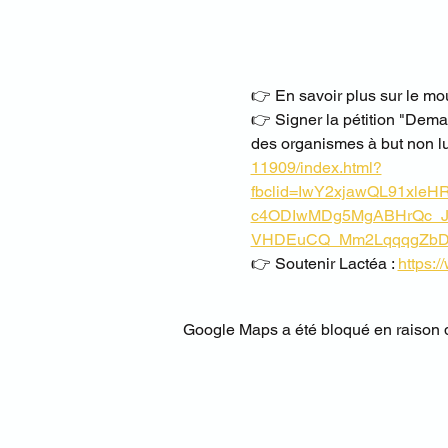
👉 En savoir plus sur le mo
👉 Signer la pétition "Dema
des organismes à but non lu
11909/index.html?
fbclid=IwY2xjawQL91xl
c4ODIwMDg5MgABHrQc_J
VHDEuCQ_Mm2LqqqgZbD
👉 Soutenir Lactéa : 
https:
Google Maps a été bloqué en raison d