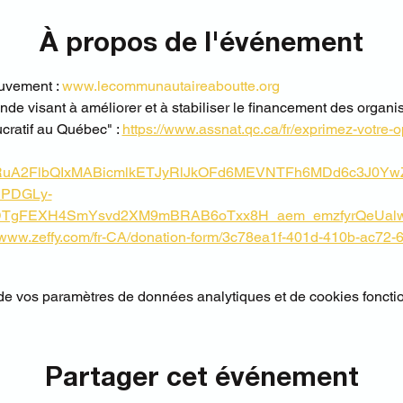
À propos de l'événement
uvement : 
www.lecommunautaireaboutte.org
nde visant à améliorer et à stabiliser le financement des orga
cratif au Québec" : 
https://www.assnat.qc.ca/fr/exprimez-votre-op
eHRuA2FlbQIxMABicmlkETJyRlJkOFd6MEVNTFh6MDd6c3J0
PDGLy-
TgFEXH4SmYsvd2XM9mBRAB6oTxx8H_aem_emzfyrQeUalw
//www.zeffy.com/fr-CA/donation-form/3c78ea1f-401d-410b-ac72-
e vos paramètres de données analytiques et de cookies foncti
Partager cet événement