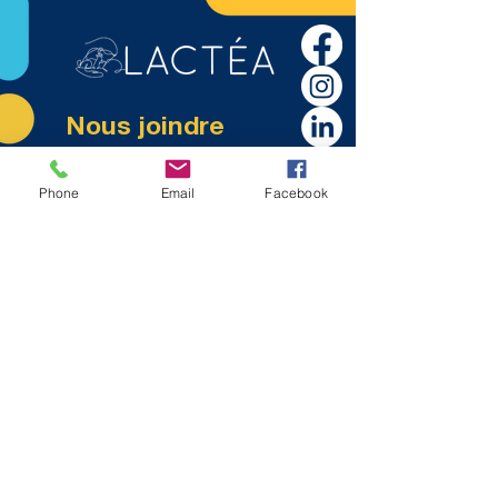
Nous joindre
info@lactea.org
450.895.3554
Phone
Email
Facebook
S'abonner à l'infolettre
© Lactéa. Site web créé par la
Firme PropulsiA
Notre adresse
640 rue Dorchester, Local 404
St-Jean-sur-Richelieu, QC.
J3B 5A4
Politique de confidentialité