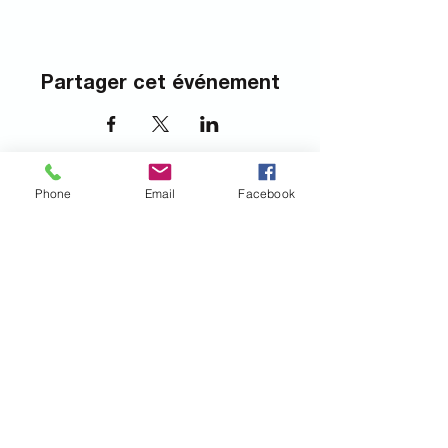
Partager cet événement
Phone
Email
Facebook
Nous joindre
info@lactea.org
450.895.3554
S'abonner à l'infolettre