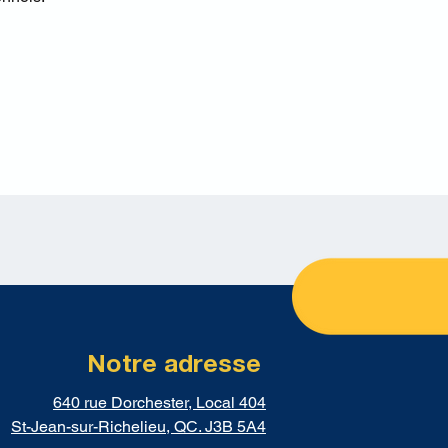
Notre adresse
640 rue Dorchester, Local 404
St-Jean-sur-Richelieu, QC. J3B 5A4