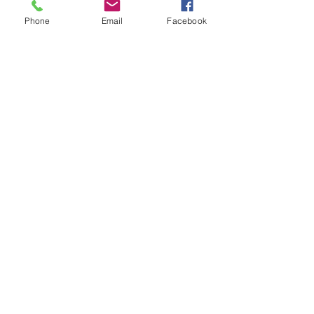
Phone
Email
Facebook
Nous joindre
info@lactea.org
450.895.3554
S'abonner à l'infolettre
© Lactéa. Site web créé par la
Firme PropulsiA
Notre adresse
640 rue Dorchester, Local 404
St-Jean-sur-Richelieu, QC.
J3B 5A4
Politique de confidentialité