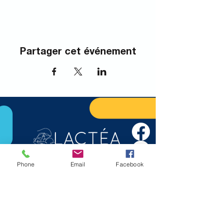
Partager cet événement
Phone
Email
Facebook
Nous joindre
info@lactea.org
450.895.3554