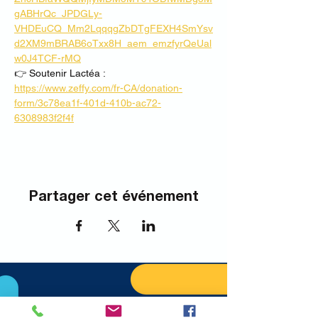
gABHrQc_JPDGLy-
VHDEuCQ_Mm2LqqqgZbDTgFEXH4SmYsv
d2XM9mBRAB6oTxx8H_aem_emzfyrQeUal
w0J4TCF-rMQ
👉 Soutenir Lactéa : 
https://www.zeffy.com/fr-CA/donation-
form/3c78ea1f-401d-410b-ac72-
6308983f2f4f
Partager cet événement