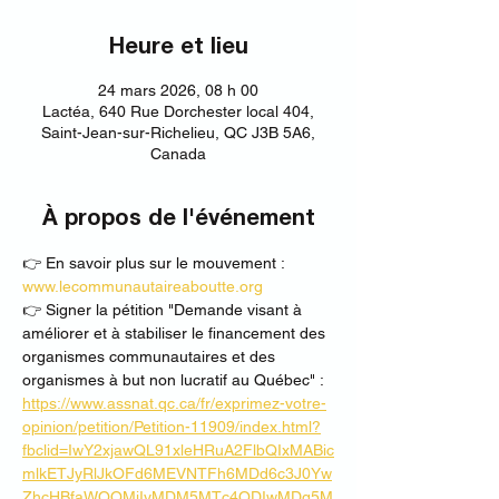
Heure et lieu
24 mars 2026, 08 h 00
Lactéa, 640 Rue Dorchester local 404,
Saint-Jean-sur-Richelieu, QC J3B 5A6,
Canada
À propos de l'événement
👉 En savoir plus sur le mouvement : 
www.lecommunautaireaboutte.org
👉 Signer la pétition "Demande visant à 
améliorer et à stabiliser le financement des 
organismes communautaires et des 
organismes à but non lucratif au Québec" : 
https://www.assnat.qc.ca/fr/exprimez-votre-
opinion/petition/Petition-11909/index.html?
fbclid=IwY2xjawQL91xleHRuA2FlbQIxMABic
mlkETJyRlJkOFd6MEVNTFh6MDd6c3J0Yw
ZhcHBfaWQQMjIyMDM5MTc4ODIwMDg5M