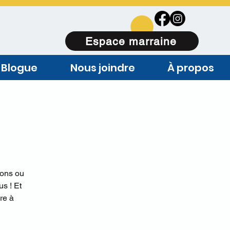
Espace marraine
Blogue
Nous joindre
À propos
ions ou
s ! Et
re à