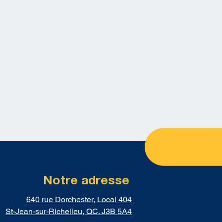
Notre adresse
640 rue Dorchester, Local 404
St-Jean-sur-Richelieu, QC. J3B 5A4